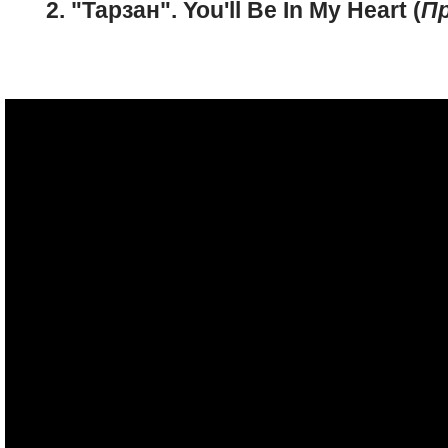
2. "Тарзан". You'll Be In My Heart (
П