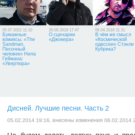
05.07.2021 11:10
20.05.2019 17:47
06.04.2018 11:31
Бумажные
О сценарии
В чём же смысл
комиксы. «The
«Джокера»
«Космической
Sandman.
одиссеи» Стэнли
Песочный
Кубрика?
человек» Нила
Геймана:
«Увертюра»
Дисней. Лучшие песни. Часть 2
05.02.2014 19:16, внесены изменения 06.02.2014 2