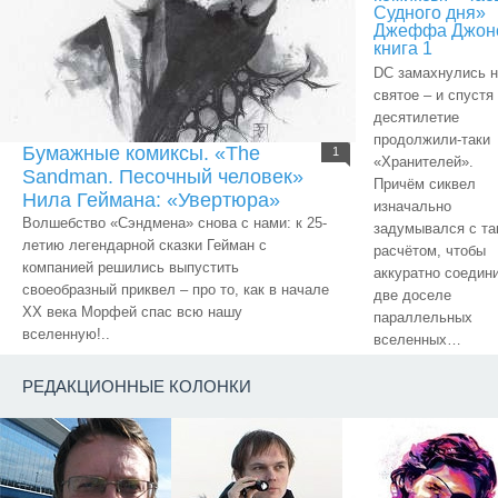
Судного дня»
Джеффа Джон
книга 1
DC замахнулись н
святое – и спустя
десятилетие
продолжили-таки
Бумажные комиксы. «The
1
«Хранителей».
Sandman. Песочный человек»
Причём сиквел
Нила Геймана: «Увертюра»
изначально
Волшебство «Сэндмена» снова с нами: к 25-
задумывался с та
летию легендарной сказки Гейман с
расчётом, чтобы
компанией решились выпустить
аккуратно соедин
своеобразный приквел – про то, как в начале
две доселе
ХХ века Морфей спас всю нашу
параллельных
вселенную!..
вселенных…
РЕДАКЦИОННЫЕ КОЛОНКИ