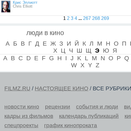
Крис Эллиотт
Chris Elliott
1
2
3
4
...
267
268
269
люди в кино
А
Б
В
Г
Д
Е
Ж
З
И
Й
К
Л
М
Н
О
П
Х
Ц
Ч
Ш
Щ
Э
Ю
Я
A
B
C
D
E
F
G
H
I
J
K
L
M
N
O
P
Q
W
X
Y
Z
FILMZ.RU
/
НАСТОЯЩЕЕ КИНО
/ ВСЕ РУБРИК
новости кино
рецензии
события и люди
ви
кадры из фильмов
календарь публикаций
ки
спецпроекты
график кинопроката