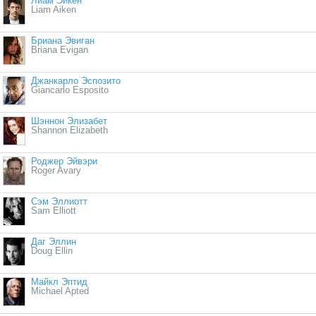
Лиам Эйкен
Liam Aiken
Бриана Эвиган
Briana Evigan
Джанкарло Эспозито
Giancarlo Esposito
Шэннон Элизабет
Shannon Elizabeth
Роджер Эйвэри
Roger Avary
Сэм Эллиотт
Sam Elliott
Даг Эллин
Doug Ellin
Майкл Эптид
Michael Apted