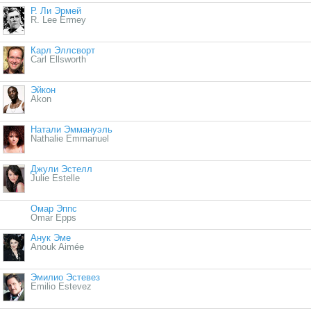
Р. Ли Эрмей
R. Lee Ermey
Карл Эллсворт
Carl Ellsworth
Эйкон
Akon
Натали Эммануэль
Nathalie Emmanuel
Джули Эстелл
Julie Estelle
Омар Эппс
Omar Epps
Анук Эме
Anouk Aimée
Эмилио Эстевез
Emilio Estevez