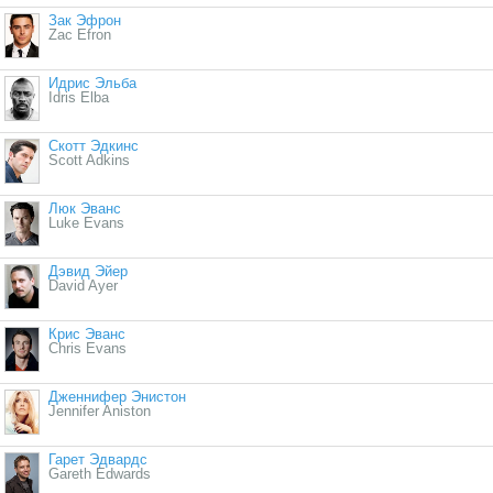
Зак Эфрон
Zac Efron
Идрис Эльба
Idris Elba
Скотт Эдкинс
Scott Adkins
Люк Эванс
Luke Evans
Дэвид Эйер
David Ayer
Крис Эванс
Chris Evans
Дженнифер Энистон
Jennifer Aniston
Гарет Эдвардс
Gareth Edwards