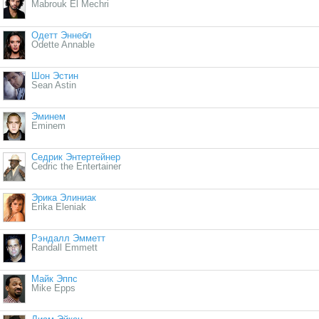
Mabrouk El Mechri
Одетт Эннебл
Odette Annable
Шон Эстин
Sean Astin
Эминем
Eminem
Седрик Энтертейнер
Cedric the Entertainer
Эрика Элиниак
Erika Eleniak
Рэндалл Эмметт
Randall Emmett
Майк Эппс
Mike Epps