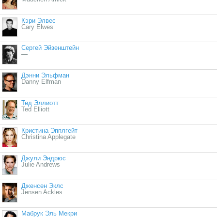
Кэри Элвес
Cary Elwes
Сергей Эйзенштейн
—
Дэнни Эльфман
Danny Elfman
Тед Эллиотт
Ted Elliott
Кристина Эпплгейт
Christina Applegate
Джули Эндрюс
Julie Andrews
Дженсен Эклс
Jensen Ackles
Мабрук Эль Мекри