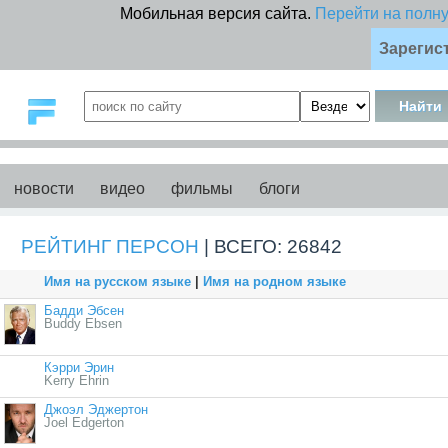
Мобильная версия сайта.
Перейти на полн
Зарегис
новости
видео
фильмы
блоги
РЕЙТИНГ ПЕРСОН
| ВСЕГО: 26842
Имя на русском языке
|
Имя на родном языке
Бадди Эбсен
Buddy Ebsen
Кэрри Эрин
Kerry Ehrin
Джоэл Эджертон
Joel Edgerton