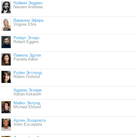
Нэйвин Эндрюс
Naveen Andrews
Виржини Эфира
Virginie Efira
Роберт Эггерс
Robert Eggers
Памела Эдлон
Pamela Adlon
Рубен Эстлунд
Ruben Östlund
Адриан Эскари
Adrian Askarieh
Майкл Эклунд
Michael Eklund
Арлен Эскарпета
Arlen Escarpeta