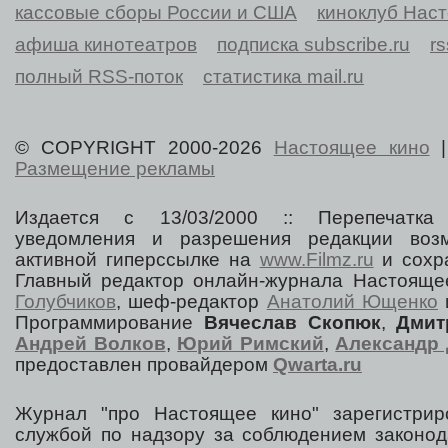
кассовые сборы России и США
киноклуб Нас
афиша кинотеатров
подписка subscribe.ru
r
полный RSS-поток
статистика mail.ru
© COPYRIGHT 2000-2026
Настоящее кино
Размещение рекламы
Издается с 13/03/2000 :: Перепечатка
уведомления и разрешения редакции воз
активной гиперссылке на
www.Filmz.ru
и сохра
Главный редактор онлайн-журнала Настоя
Голубчиков
, шеф-редактор
Анатолий Ющенко
Программирование
Вячеслав Скопюк
,
Дмит
Андрей Волков
,
Юрий Римский
,
Александр 
предоставлен провайдером
Qwarta.ru
Журнал "про Настоящее кино" зарегистрир
службой по надзору за соблюдением законод