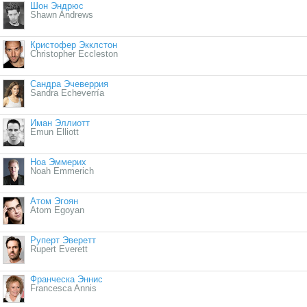
Шон Эндрюс
Shawn Andrews
Кристофер Экклстон
Christopher Eccleston
Сандра Эчеверрия
Sandra Echeverría
Иман Эллиотт
Emun Elliott
Ноа Эммерих
Noah Emmerich
Атом Эгоян
Atom Egoyan
Руперт Эверетт
Rupert Everett
Франческа Эннис
Francesca Annis