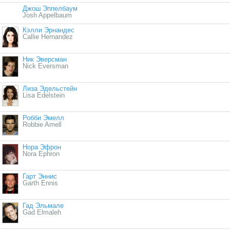
Джош Эппелбаум
Josh Appelbaum
Кэлли Эрнандес
Callie Hernandez
Ник Эверсман
Nick Eversman
Лиза Эдельстейн
Lisa Edelstein
Робби Эмелл
Robbie Amell
Нора Эфрон
Nora Ephron
Гарт Эннис
Garth Ennis
Гад Эльмале
Gad Elmaleh