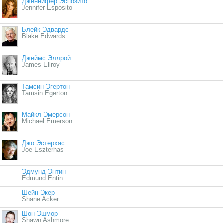
Дженнифер Эспозито
Jennifer Esposito
Блейк Эдвардс
Blake Edwards
Джеймс Эллрой
James Ellroy
Тамсин Эгертон
Tamsin Egerton
Майкл Эмерсон
Michael Emerson
Джо Эстерхас
Joe Eszterhas
Эдмунд Энтин
Edmund Entin
Шейн Экер
Shane Acker
Шон Эшмор
Shawn Ashmore