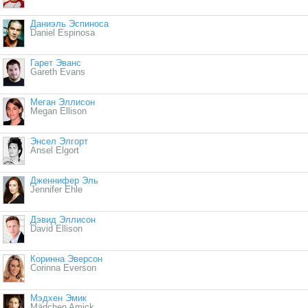
Даниэль Эспиноса
Daniel Espinosa
Гарет Эванс
Gareth Evans
Меган Эллисон
Megan Ellison
Энсел Элгорт
Ansel Elgort
Дженнифер Эль
Jennifer Ehle
Дэвид Эллисон
David Ellison
Коринна Эверсон
Corinna Everson
Мэдхен Эмик
Mädchen Amick