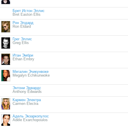
Брет Истон Эллис
Bret Easton Ellis
Рон Элдард
Ron Eldard
Грег Эллис
Greg Ellis
Итан Эмбри
Ethan Embry
Мегалин Эчикунвоке
Megalyn Echikunwoke
Энтони Эдвардс
Anthony Edwards
Кармен Электра
Carmen Electra
Адель Экзаркопулос
Adèle Exarchopoulos