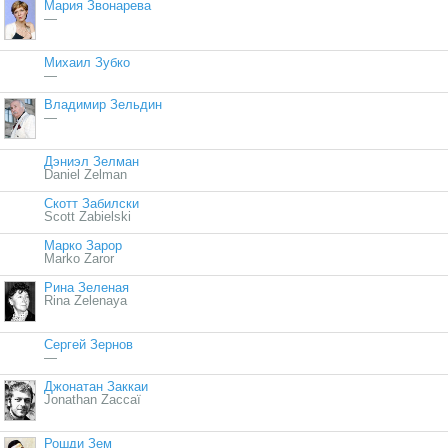
Мария Звонарева
—
Михаил Зубко
—
Владимир Зельдин
—
Дэниэл Зелман
Daniel Zelman
Скотт Забилски
Scott Zabielski
Марко Зарор
Marko Zaror
Рина Зеленая
Rina Zelenaya
Сергей Зернов
—
Джонатан Заккаи
Jonathan Zaccaï
Рошди Зем