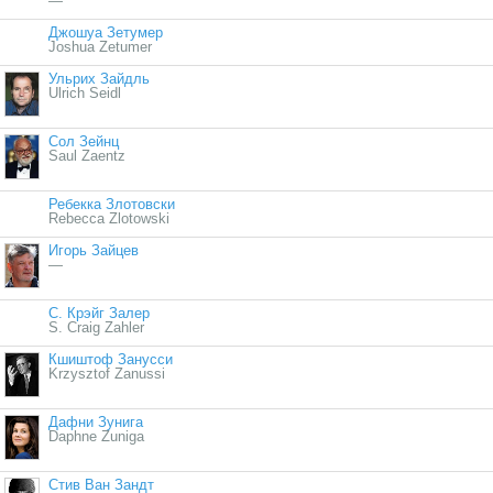
—
Джошуа Зетумер
Joshua Zetumer
Ульрих Зайдль
Ulrich Seidl
Сол Зейнц
Saul Zaentz
Ребекка Злотовски
Rebecca Zlotowski
Игорь Зайцев
—
С. Крэйг Залер
S. Craig Zahler
Кшиштоф Занусси
Krzysztof Zanussi
Дафни Зунига
Daphne Zuniga
Стив Ван Зандт