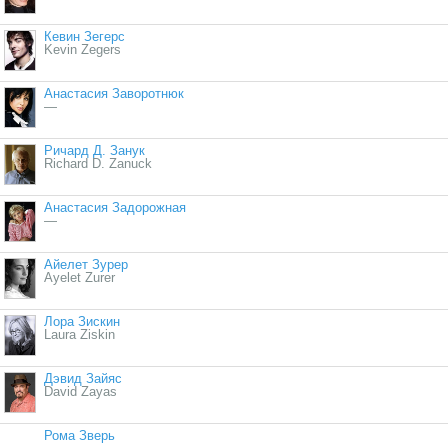
Кевин Зегерс
Kevin Zegers
Анастасия Заворотнюк
—
Ричард Д. Занук
Richard D. Zanuck
Анастасия Задорожная
—
Айелет Зурер
Ayelet Zurer
Лора Зискин
Laura Ziskin
Дэвид Зайяс
David Zayas
Рома Зверь