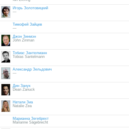
Игорь Золотовицкий
—
Тимофей Зайцев
—
Джон Зинмэн
John Zinman
Тобиас Зантелманн
Tobias Santelmann
Александр Зельдович
—
Дин Занук
Dean Zanuck
Натали Зиа
Natalie Zea
Марианна Зегебрехт
Marianne Sägebrecht