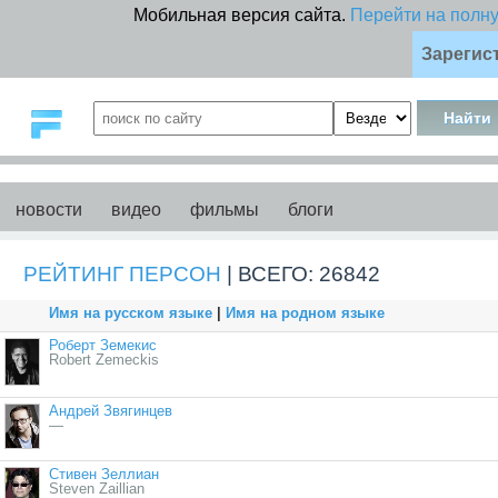
Мобильная версия сайта.
Перейти на полн
Зарегис
новости
видео
фильмы
блоги
РЕЙТИНГ ПЕРСОН
| ВСЕГО: 26842
Имя на русском языке
|
Имя на родном языке
Роберт Земекис
Robert Zemeckis
Андрей Звягинцев
—
Стивен Зеллиан
Steven Zaillian