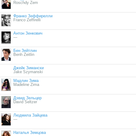
Roschdy Zem
Франко Зеффирелли
Franco Zeffirelli
Антон Зенкович
—
Бен Зейтлин
Benh Zeitlin
Джейк Зимански
Jake Szymanski
Мадлин Зима
Madeline Zima
Дэвид Зельцер
David Seltzer
Людмила Зайцева
—
Наталья Земцова