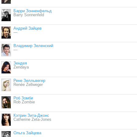
Барри Зонненфельд
Barry Sonnenfeld
Андрей Зайцев
—
Владимир Зеленский
—
Зендея
Zendaya
Рене Зелльвегер
Renée Zellweger
Роб Зомби
Rob Zombie
Кэтрин Зита-Джонс
Catherine Zeta-Jones
Ольга Зайцева
—