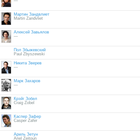
—
Мартин Зандвлиет
Martin Zandvliet
Алексей Завьялов
—
Пол Збыжевский
Paul Zbyszewski
Никита Зверев
—
Марк Захаров
—
Крэйг Зобел
Craig Zobel
Каспер Зафер
Casper Zafer
Ариль Зетун
Ariel Zeitoun