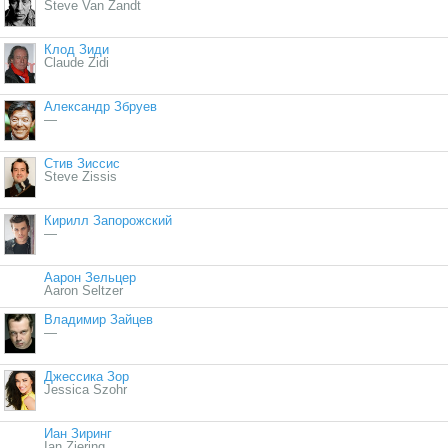
Steve Van Zandt
Клод Зиди
Claude Zidi
Александр Збруев
—
Стив Зиссис
Steve Zissis
Кирилл Запорожский
—
Аарон Зельцер
Aaron Seltzer
Владимир Зайцев
—
Джессика Зор
Jessica Szohr
Иан Зиринг
Ian Ziering