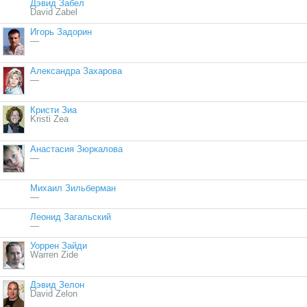
Дэвид Забел
David Zabel
Игорь Задорин
—
Александра Захарова
—
Кристи Зиа
Kristi Zea
Анастасия Зюркалова
—
Михаил Зильберман
—
Леонид Загальский
—
Уоррен Зайди
Warren Zide
Дэвид Зелон
David Zelon