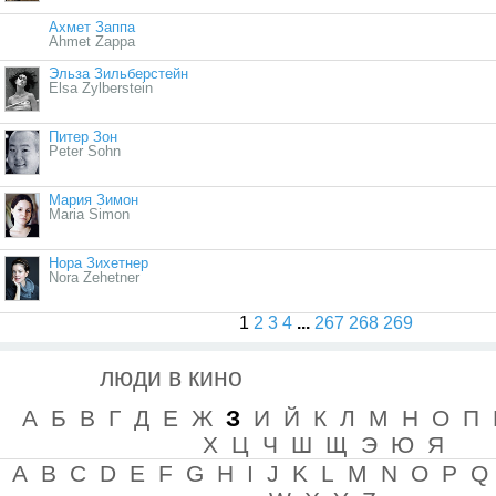
Ахмет Заппа
Ahmet Zappa
Эльза Зильберстейн
Elsa Zylberstein
Питер Зон
Peter Sohn
Мария Зимон
Maria Simon
Нора Зихетнер
Nora Zehetner
1
2
3
4
...
267
268
269
люди в кино
А
Б
В
Г
Д
Е
Ж
З
И
Й
К
Л
М
Н
О
П
Х
Ц
Ч
Ш
Щ
Э
Ю
Я
A
B
C
D
E
F
G
H
I
J
K
L
M
N
O
P
Q