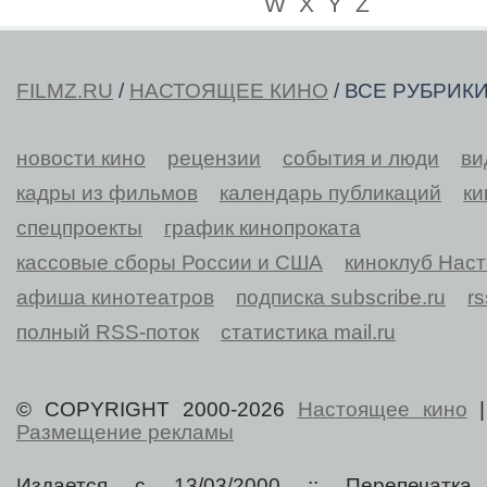
W
X
Y
Z
FILMZ.RU
/
НАСТОЯЩЕЕ КИНО
/ ВСЕ РУБРИК
новости кино
рецензии
события и люди
ви
кадры из фильмов
календарь публикаций
ки
спецпроекты
график кинопроката
кассовые сборы России и США
киноклуб Нас
афиша кинотеатров
подписка subscribe.ru
r
полный RSS-поток
статистика mail.ru
© COPYRIGHT 2000-2026
Настоящее кино
Размещение рекламы
Издается с 13/03/2000 :: Перепечатка