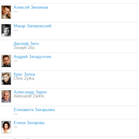
Алексей Зензинов
—
Макар Запорожский
—
Джозеф Зито
Joseph Zito
Андрей Загидуллин
—
Крис Зилка
Chris Zylka
Александр Зархи
Aleksandr Zarkhi
Елизавета Захарьева
—
Елена Захарова
—