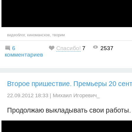
видеоблог
,
киноманское
,
творим
6
Спасибо!
7
2537
комментариев
Второе пришествие. Премьеры 20 сент
22.09.2012 18:33 |
Михаил Игоревич_
Продолжаю выкладывать свои работы.