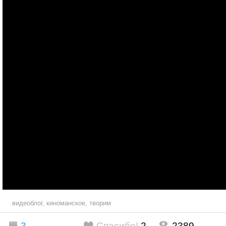
видеоблог
,
киноманское
,
творим
3
Спасибо!
2
2389