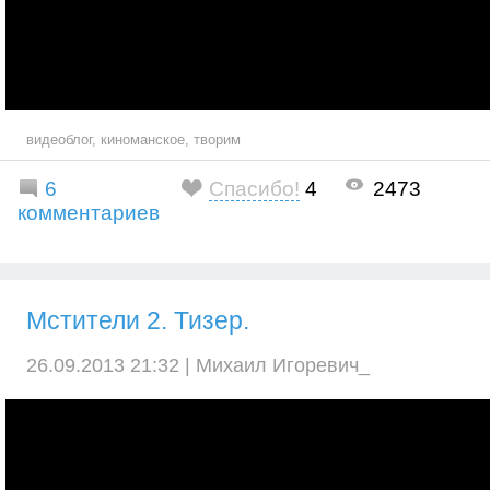
видеоблог
,
киноманское
,
творим
6
Спасибо!
4
2473
комментариев
Мстители 2. Тизер.
26.09.2013 21:32 |
Михаил Игоревич_