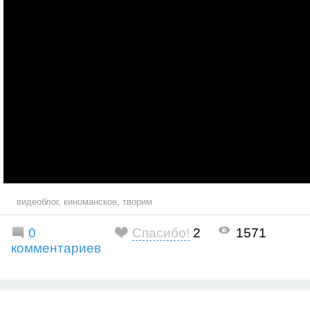
видеоблог
,
киноманское
,
творим
0
Спасибо!
2
1571
комментариев