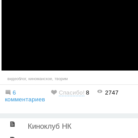
видеоблог
,
киноманское
,
творим
6
Спасибо!
8
2747
комментариев
Киноклуб НК