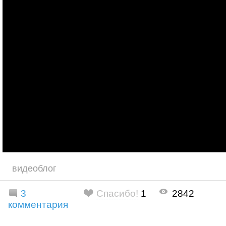
видеоблог
3
Спасибо!
1
2842
комментария