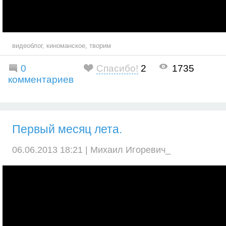
видеоблог
,
киноманское
,
творим
0
Спасибо!
2
1735
комментариев
Первый месяц лета.
06.06.2013 18:21 |
Михаил Игоревич_