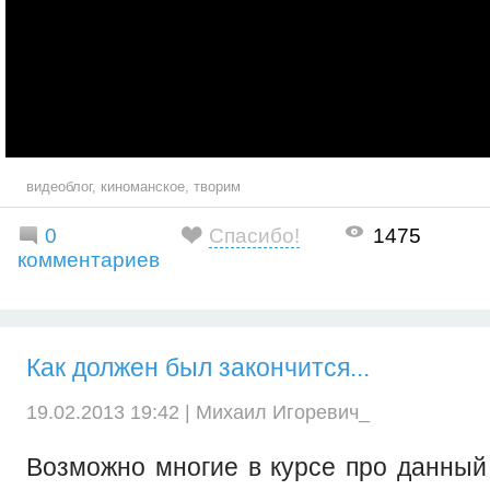
видеоблог
,
киноманское
,
творим
0
Спасибо!
1475
комментариев
Как должен был закончится...
19.02.2013 19:42 |
Михаил Игоревич_
Возможно многие в курсе про данный 