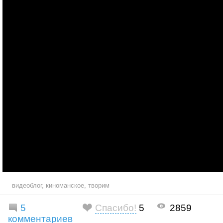
видеоблог
,
киноманское
,
творим
5
Спасибо!
5
2859
комментариев