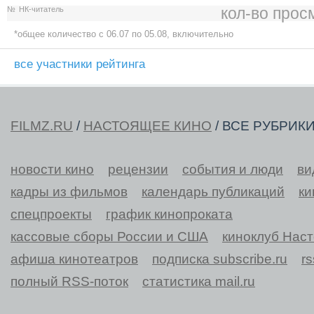
кол-во прос
№
НК-читатель
*общее количество c 06.07 по 05.08, включительно
все участники рейтинга
FILMZ.RU
/
НАСТОЯЩЕЕ КИНО
/ ВСЕ РУБРИК
новости кино
рецензии
события и люди
ви
кадры из фильмов
календарь публикаций
ки
спецпроекты
график кинопроката
кассовые сборы России и США
киноклуб Нас
афиша кинотеатров
подписка subscribe.ru
r
полный RSS-поток
статистика mail.ru