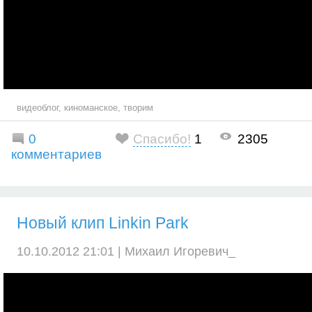
видеоблог
,
киноманское
,
творим
0
Спасибо!
1
2305
комментариев
Новый клип Linkin Park
10.10.2012 21:01 |
Михаил Игоревич_