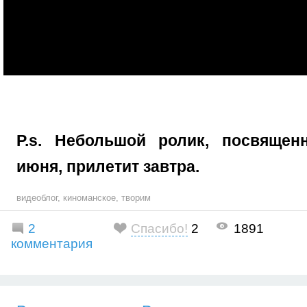
P.s. Небольшой ролик, посвящен
июня, прилетит завтра.
видеоблог
,
киноманское
,
творим
2
Спасибо!
2
1891
комментария