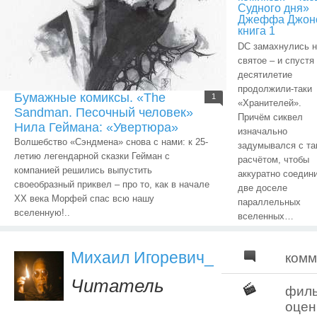
Судного дня»
Джеффа Джон
книга 1
DC замахнулись н
святое – и спустя
десятилетие
продолжили-таки
Бумажные комиксы. «The
1
«Хранителей».
Sandman. Песочный человек»
Причём сиквел
Нила Геймана: «Увертюра»
изначально
Волшебство «Сэндмена» снова с нами: к 25-
задумывался с та
летию легендарной сказки Гейман с
расчётом, чтобы
компанией решились выпустить
аккуратно соедин
своеобразный приквел – про то, как в начале
две доселе
ХХ века Морфей спас всю нашу
параллельных
вселенную!..
вселенных…
Михаил Игоревич_
комм
Читатель
фил
оцен