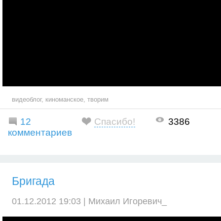
видеоблог
,
киноманское
,
творим
12
Спасибо!
3386
комментариев
Бригада
01.12.2012 19:03 |
Михаил Игоревич_