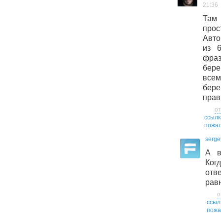
21:36
Там 
прос
Авто
из 6
фр
бере
всем
бере
прав
от
ссылк
пожал
serge
А в
Ког
отве
рав
о
ссыл
пожа