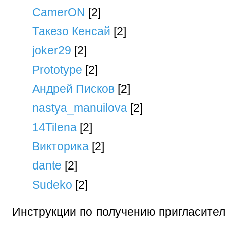
CamerON
[2]
Такезо Кенсай
[2]
joker29
[2]
Prototype
[2]
Андрей Писков
[2]
nastya_manuilova
[2]
14Tilena
[2]
Викторика
[2]
dante
[2]
Sudeko
[2]
Инструкции по получению пригласител