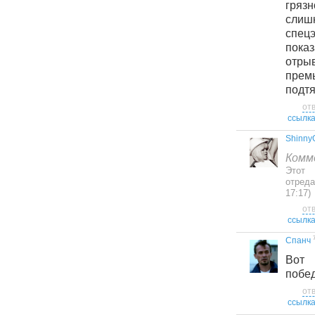
гряз
сли
спец
пока
отры
прем
подтя
от
ссылк
Shinny
Комм
Это
отреда
17:17)
от
ссылк
Спанч
Вот
побе
от
ссылк