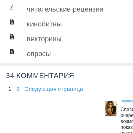
читательские рецензии
кинобитвы
викторины
опросы
34 КОММЕНТАРИЯ
1
2
Следующая страница
Prototy
Спа
оче
возм
пок