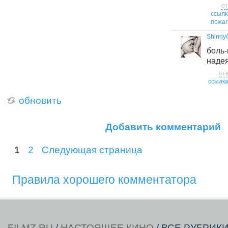
от
ссылк
пожал
Shinny
бол
надея
от
ссылк
обновить
Добавить комментарий
1
2
Следующая страница
Правила хорошего комментатора
FILMZ.RU
/
НАСТОЯЩЕЕ КИНО
/ ВСЕ РУБРИК