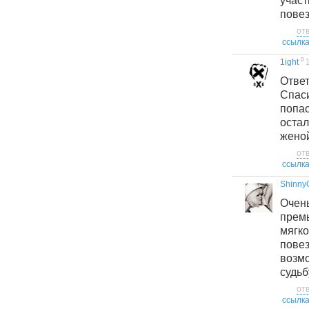
уча
повез
от
ссылк
0
1ight
Отве
Спас
попа
оста
женой
от
ссылк
Shinny
Оче
премь
мягк
пов
воз
судьбу
от
ссылк