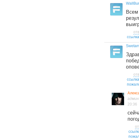
WallBu
Всем 
резу
выигр
от
ссылк
Swetam
Здра
по
опове
от
ссылк
пожал
Алекс
адми
20:36
сей
пого
от
ссылк
пожал