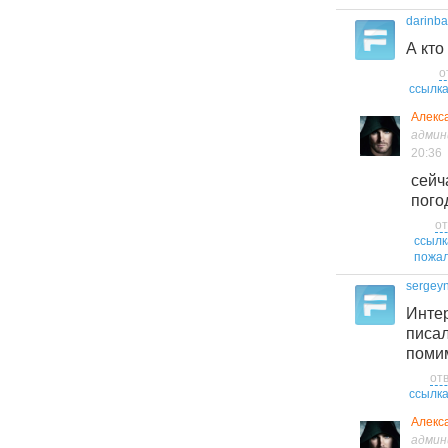
darinb
А кто
о
ссылк
Алекс
адми
20:36
сей
пого
от
ссылк
пожал
sergeyn
Инте
писа
поми
от
ссылк
Алекс
адми