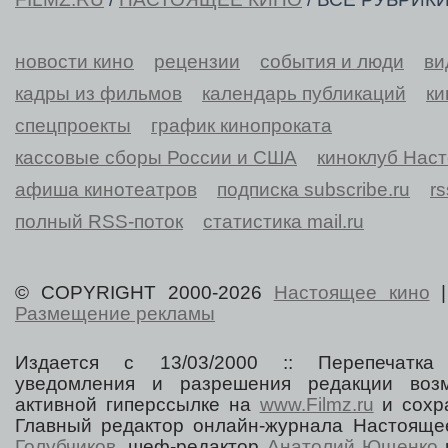
новости кино
рецензии
события и люди
ви
кадры из фильмов
календарь публикаций
ки
спецпроекты
график кинопроката
кассовые сборы России и США
киноклуб Нас
афиша кинотеатров
подписка subscribe.ru
r
полный RSS-поток
статистика mail.ru
© COPYRIGHT 2000-2026
Настоящее кино
Размещение рекламы
Издается с 13/03/2000 :: Перепечатка
уведомления и разрешения редакции воз
активной гиперссылке на
www.Filmz.ru
и сохра
Главный редактор онлайн-журнала Настоя
Голубчиков
, шеф-редактор
Анатолий Ющенко