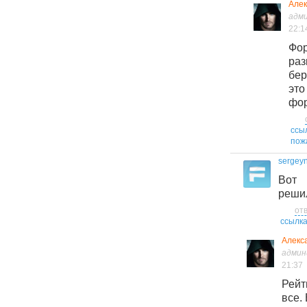
Алек
адм
22:1
Фор
ра
бе
э
фор
ссы
пож
sergeyn
Вот 
реши
от
ссылк
Алекс
адми
21:37
Рей
все.