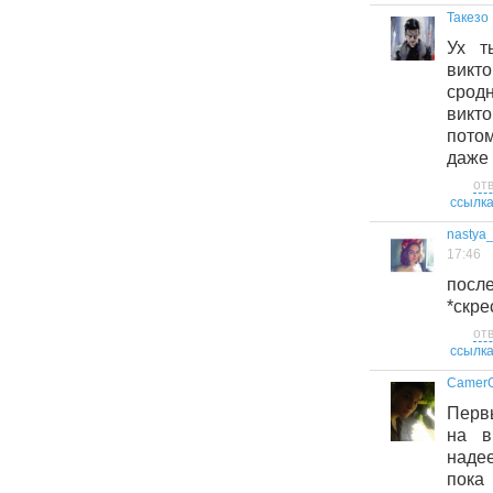
Такезо
Ух т
викт
сро
викто
пото
даже 
от
ссылк
nastya
17:46
пос
*скре
от
ссылк
Camer
Перв
на в
наде
пок