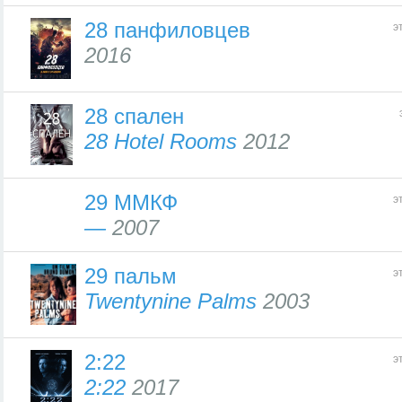
28 панфиловцев
э
2016
28 спален
28 Hotel Rooms
2012
29 ММКФ
э
—
2007
29 пальм
э
Twentynine Palms
2003
2:22
э
2:22
2017