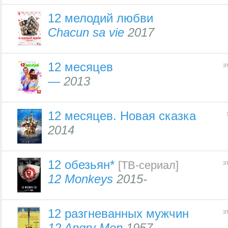
12 мелодий любви
Chacun sa vie
2017
12 месяцев
э
—
2013
12 месяцев. Новая сказка
2014
12 обезьян*
[ТВ-сериал]
э
12 Monkeys
2015-
12 рaзгневанных мужчин
э
12 Angry Men
1957