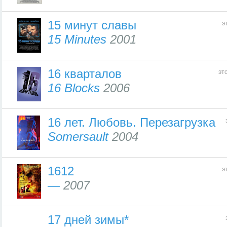
15 минут славы
э
15 Minutes
2001
16 кварталов
эт
16 Blocks
2006
16 лет. Любовь. Перезагрузка
Somersault
2004
1612
э
—
2007
17 дней зимы*