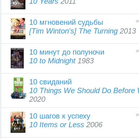
10 Years
2011
10 мгновений судьбы
э
[Tim Winton's] The Turning
2013
10 минут до полуночи
э
10 to Midnight
1983
10 свиданий
10 Things We Should Do Before
2020
10 шагов к успеху
э
10 Items or Less
2006