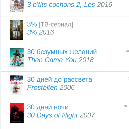
3 p'tits cochons 2, Les
2016
3%
[ТВ-сериал]
3%
2016
30 безумных желаний
э
Then Came You
2018
30 дней до рассвета
Frostbiten
2006
30 дней ночи
эт
30 Days of Night
2007