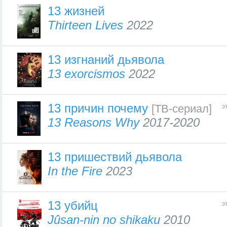
13 жизней
Thirteen Lives
2022
13 изгнаний дьявола
13 exorcismos
2022
13 причин почему
[ТВ-сериал]
э
13 Reasons Why
2017-2020
13 пришествий дьявола
In the Fire
2023
13 убийц
э
Jûsan-nin no shikaku
2010