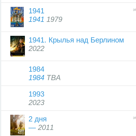
1941
э
1941
1979
1941. Крылья над Берлином
2022
1984
1984
TBA
1993
2023
2 дня
э
—
2011