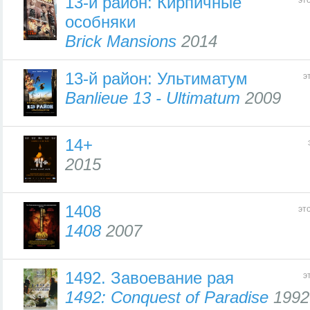
13-й район: Кирпичные
эт
особняки
Brick Mansions
2014
13-й район: Ультиматум
э
Banlieue 13 - Ultimatum
2009
14+
2015
1408
эт
1408
2007
1492. Завоевание рая
э
1492: Conquest of Paradise
1992