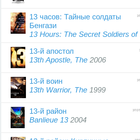
13 часов: Тайные солдаты
э
Бенгази
13 Hours: The Secret Soldiers of
13-й апостол
13th Apostle, The
2006
13-й вoин
э
13th Warrior, The
1999
13-й район
это
Banlieue 13
2004