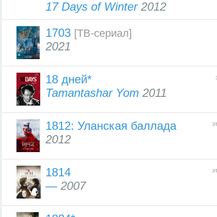
17 Days of Winter
2012
1703
[ТВ-сериал]
2021
18 дней*
Tamantashar Yom
2011
1812: Уланская баллада
э
2012
1814
э
—
2007