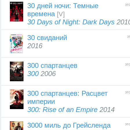
30 дней ночи: Темные
эт
времена
[V]
30 Days of Night: Dark Days
201
30 свиданий
э
2016
300 спартанцев
эт
300
2006
300 спартанцев: Расцвет
эт
империи
300: Rise of an Empire
2014
3000 миль до Грейсленда
эт