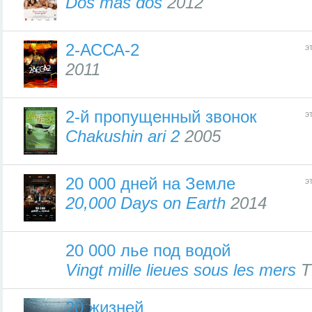
Dos más dos
2012
2-АССА-2
э
2011
2-й пропущенный звонок
э
Chakushin ari 2
2005
20 000 дней на Земле
э
20,000 Days on Earth
2014
20 000 лье под водой
Vingt mille lieues sous les mers
T
20 жизней