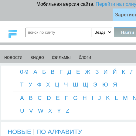
Мобильная версия сайта.
Перейти на полн
Зарегис
новости
видео
фильмы
блоги
0-9
А
Б
В
Г
Д
Е
Ж
З
И
Й
К
Л
Т
У
Ф
Х
Ц
Ч
Ш
Щ
Э
Ю
Я
A
B
C
D
E
F
G
H
I
J
K
L
M
U
V
W
X
Y
Z
НОВЫЕ
|
ПО АЛФАВИТУ