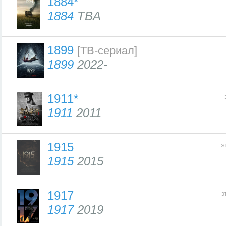
1884*
1884
TBA
1899
[ТВ-сериал]
1899
2022-
1911*
1911
2011
1915
э
1915
2015
1917
э
1917
2019