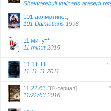
Shekvarebuli kulinaris ataserti ret
101 далматинец
эт
101 Dalmatians
1996
11 минут*
11 minut
2015
11.11.11
эт
11-11-11
2011
11.22.63
[ТВ-сериал]
э
11/22/63
2016