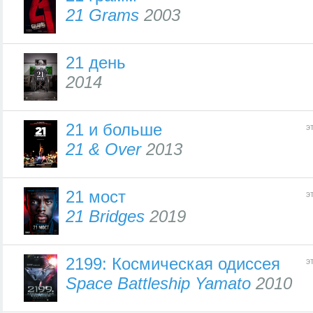
21 Grams
2003
21 день
2014
21 и больше
э
21 & Over
2013
21 мост
э
21 Bridges
2019
2199: Космическая одиссея
э
Space Battleship Yamato
2010