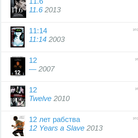
11.6
11.6
2013
11:14
эт
11:14
2003
12
э
—
2007
12
э
Twelve
2010
12 лет рабства
эт
12 Years a Slave
2013