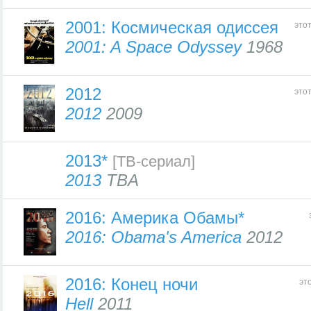
2001: Космическая одиссея
это
2001: A Space Odyssey
1968
2012
это
2012
2009
2013*
[ТВ-сериал]
2013
TBA
2016: Америка Обамы*
2016: Obama's America
2012
2016: Конец ночи
эт
Hell
2011