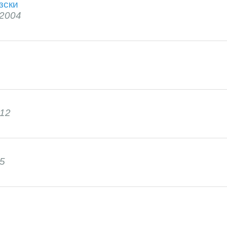
зски
2004
12
5