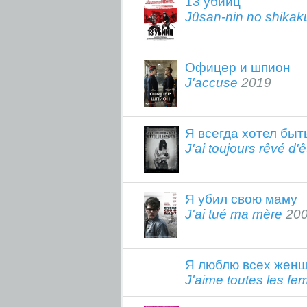
13 убийц
Jûsan-nin no shikak
Офицер и шпион
J'accuse
2019
Я всегда хотел быт
J'ai toujours rêvé d'
Я убил свою маму
J'ai tué ma mère
20
Я люблю всех жен
J'aime toutes les f