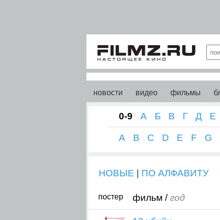
новости
видео
фильмы
б
0-9
А
Б
В
Г
Д
Е
A
B
C
D
E
F
G
НОВЫЕ
|
ПО АЛФАВИТУ
постер
фильм /
год