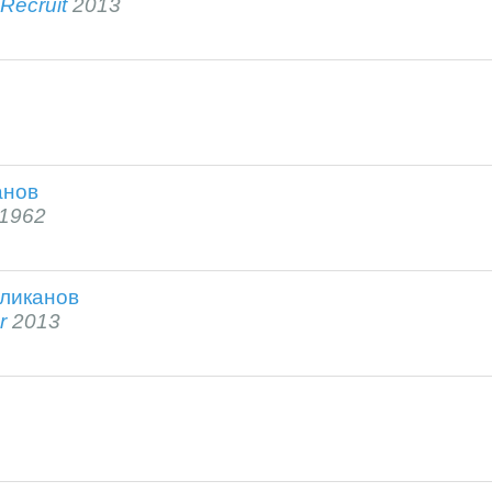
Recruit
2013
анов
1962
еликанов
r
2013