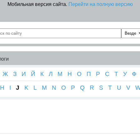
Мобильная версия сайта.
Перейти на полную версию
логи
Ж
З
И
Й
К
Л
М
Н
О
П
Р
С
Т
У
Ф
H
I
J
K
L
M
N
O
P
Q
R
S
T
U
V