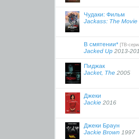
Чудаки: Фильм
Jackass: The Movie
В смятении*
[ТВ-сери
Jacked Up
2013-20
Пиджак
Jacket, The
2005
Джеки
Jackie
2016
Джеки Браун
Jackie Brown
1997