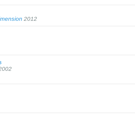
imension
2012
в
2002