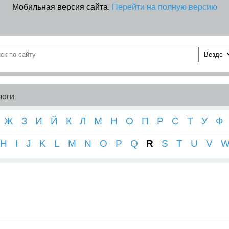
Мобильная версия сайта.
Перейти на полную версию
логи
Ж
З
И
Й
К
Л
М
Н
О
П
Р
С
Т
У
Ф
H
I
J
K
L
M
N
O
P
Q
R
S
T
U
V