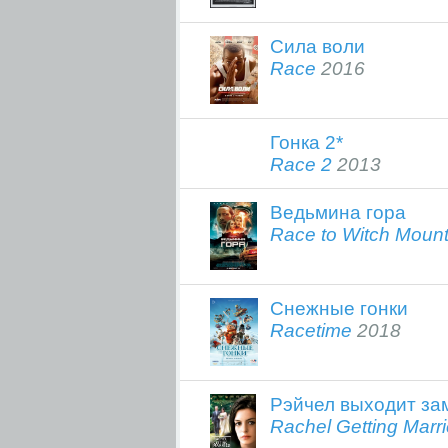
Сила воли
Race
2016
Гонка 2*
Race 2
2013
Ведьмина гора
Race to Witch Mount
Снежные гонки
Racetime
2018
Рэйчел выходит за
Rachel Getting Marr