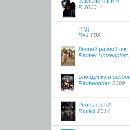
Заключенный R
R
2010
Р#Д
R#J
TBA
Лесной разбойник
Räuber Hotzenplotz,
Блондинка и разбо
Räuberinnen
2009
Реальность*
Réalité
2014