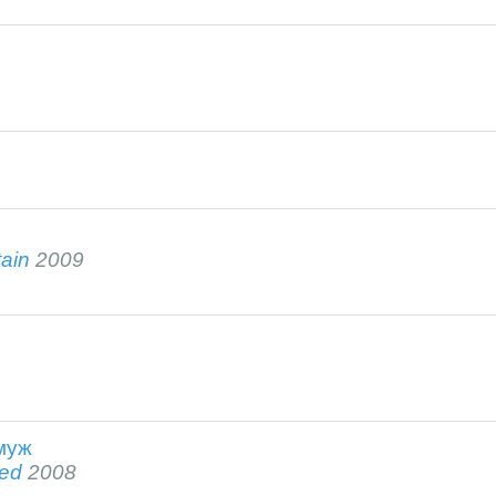
ain
2009
муж
ied
2008