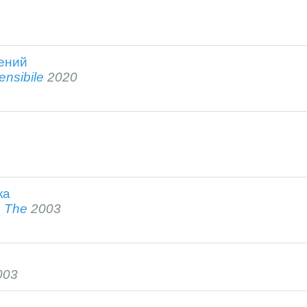
ений
ensibile
2020
ка
, The
2003
003