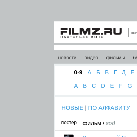
новости
видео
фильмы
б
0-9
А
Б
В
Г
Д
Е
A
B
C
D
E
F
G
НОВЫЕ
|
ПО АЛФАВИТУ
постер
фильм /
год