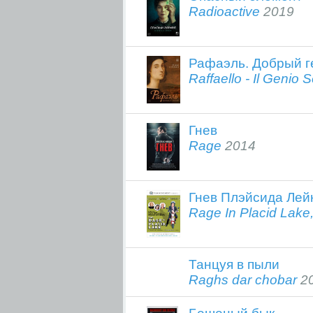
Radioactive
2019
Рафаэль. Добрый г
Raffaello - Il Genio S
Гнев
Rage
2014
Гнев Плэйсида Лей
Rage In Placid Lake
Танцуя в пыли
Raghs dar chobar
2