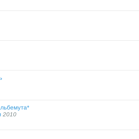
ь
льбемута*
h
2010