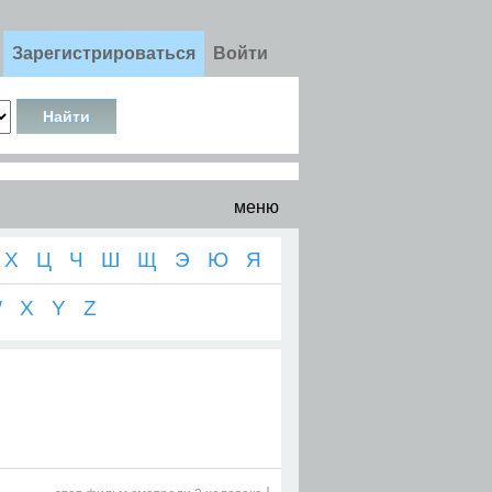
Зарегистрироваться
Войти
меню
Х
Ц
Ч
Ш
Щ
Э
Ю
Я
W
X
Y
Z