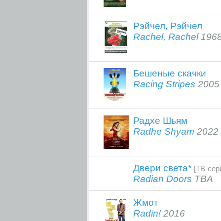
Рэйчел, Рэйчел
Rachel, Rachel
196
Бешеные скачки
Racing Stripes
2005
Радхе Шьям
Radhe Shyam
2022
Двери света*
[ТВ-сер
Radian Doors
TBA
Жмот
Radin!
2016