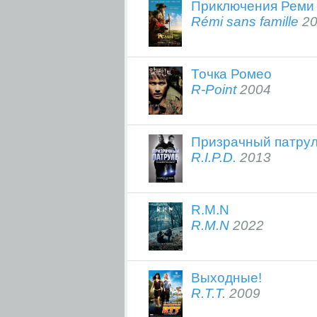
Приключения Реми
Rémi sans famille
20
Точка Ромео
R-Point
2004
Призрачный патру
R.I.P.D.
2013
R.M.N
R.M.N
2022
Выходные!
R.T.T.
2009