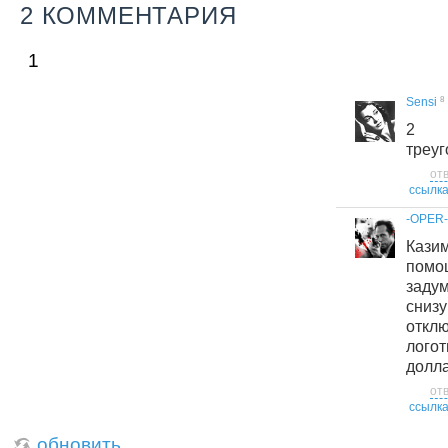
2 КОММЕНТАРИЯ
1
8
Sensi
2 г
треуго
от
ссылк
-OPER-
Каз
пом
заду
снизу
откл
лого
долла
от
ссылк
обновить