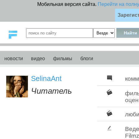
Мобильная версия сайта.
Перейти на полн
Зарегис
новости
видео
фильмы
блоги
SelinaAnt
комм
Читатель
фил
оцен
люб
Веде
Filmz