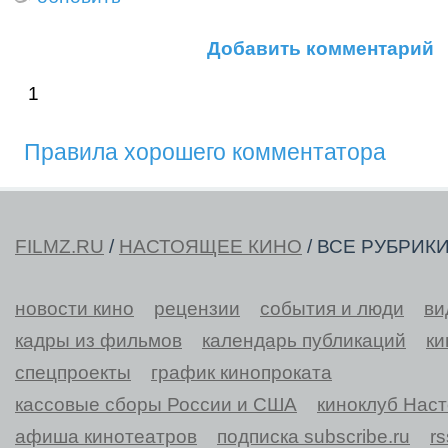
Добавить комментарий
1
Правила хорошего комментатора
FILMZ.RU
/
НАСТОЯЩЕЕ КИНО
/ ВСЕ РУБРИК
новости кино
рецензии
события и люди
ви
кадры из фильмов
календарь публикаций
ки
спецпроекты
график кинопроката
кассовые сборы России и США
киноклуб Нас
афиша кинотеатров
подписка subscribe.ru
r