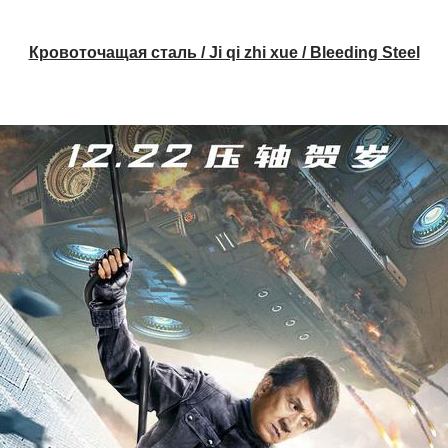
Кровоточащая сталь / Ji qi zhi xue / Bleeding Steel