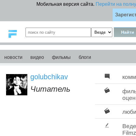
Мобильная версия сайта.
Перейти на полн
Зарегис
новости
видео
фильмы
блоги
golubchikav
комм
Читатель
фил
оцен
люб
Веде
Filmz