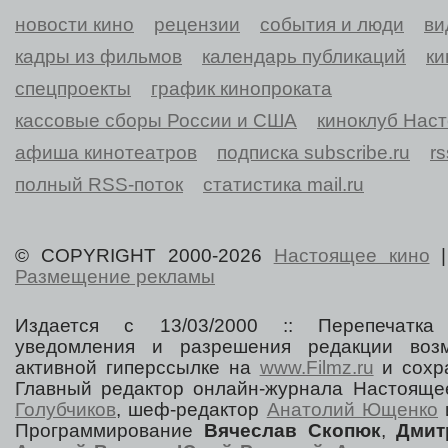
новости кино
рецензии
события и люди
ви
кадры из фильмов
календарь публикаций
ки
спецпроекты
график кинопроката
кассовые сборы России и США
киноклуб Нас
афиша кинотеатров
подписка subscribe.ru
r
полный RSS-поток
статистика mail.ru
© COPYRIGHT 2000-2026
Настоящее кино
Размещение рекламы
Издается с 13/03/2000 :: Перепечатка
уведомления и разрешения редакции воз
активной гиперссылке на
www.Filmz.ru
и сохра
Главный редактор онлайн-журнала Настоя
Голубчиков
, шеф-редактор
Анатолий Ющенко
Программирование
Вячеслав Скопюк
,
Дмит