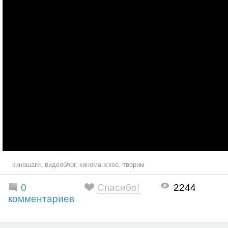
киношаги
,
видеоблог
,
киноманское
,
творим
0
Спасибо!
2244
комментариев