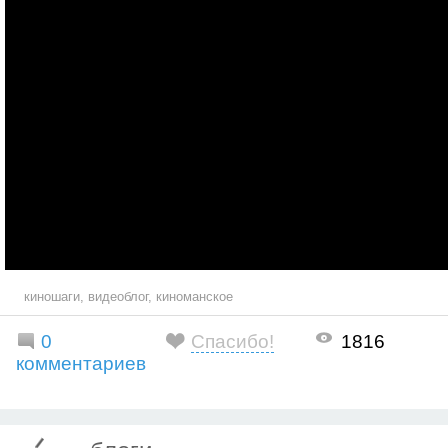
киношаги
,
видеоблог
,
киноманское
0
Спасибо!
1816
комментариев