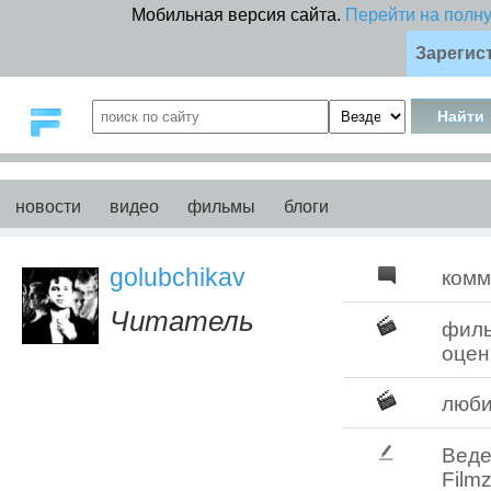
Мобильная версия сайта.
Перейти на полн
Зарегис
новости
видео
фильмы
блоги
golubchikav
комм
Читатель
фил
оцен
люб
Веде
Filmz