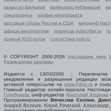
кадры из фильмов
календарь публикаций
ки
спецпроекты
график кинопроката
кассовые сборы России и США
киноклуб Нас
афиша кинотеатров
подписка subscribe.ru
r
полный RSS-поток
статистика mail.ru
© COPYRIGHT 2000-2026
Настоящее кино
Размещение рекламы
Издается с 13/03/2000 :: Перепечатка
уведомления и разрешения редакции воз
активной гиперссылке на
www.Filmz.ru
и сохра
Главный редактор онлайн-журнала Настоя
Голубчиков
, шеф-редактор
Анатолий Ющенко
Программирование
Вячеслав Скопюк
,
Дмит
Андрей Волков
,
Юрий Римский
,
Александр 
предоставлен провайдером
Qwarta.ru