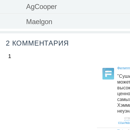
AgCooper
Maelgon
2 КОММЕНТАРИЯ
1
Филипп
"Суши
може
высо
ценн
самы
Хэмм
неузн
отв
ссылка