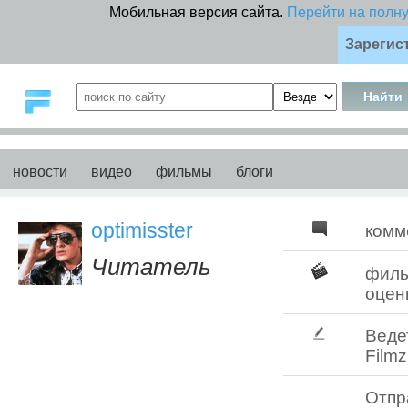
Мобильная версия сайта.
Перейти на полн
Зарегис
новости
видео
фильмы
блоги
optimisster
комм
Читатель
фил
оцен
Веде
Filmz
Отпр