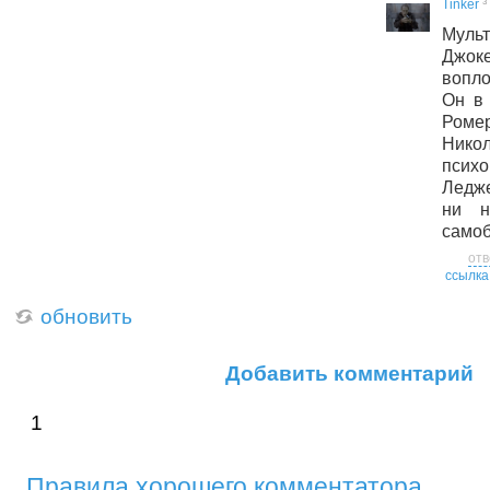
3
Tinker
Мул
Джо
вопл
Он в 
Ромер
Нико
псих
Ледже
ни н
самоб
отв
ссылка
обновить
Добавить комментарий
1
Правила хорошего комментатора