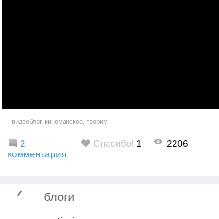
видеоблог
,
киноманское
,
творим
2
Спасибо!
1
2206
комментария
блоги