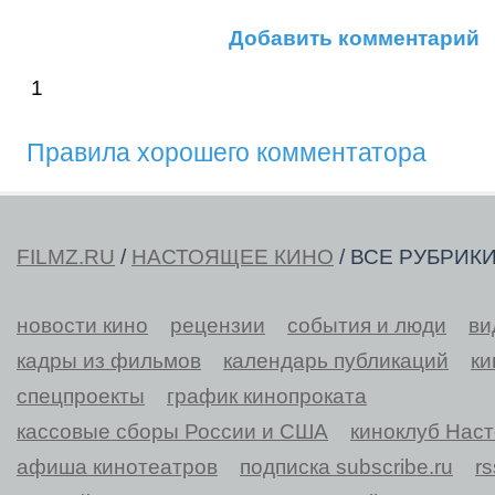
Добавить комментарий
1
Правила хорошего комментатора
FILMZ.RU
/
НАСТОЯЩЕЕ КИНО
/ ВСЕ РУБРИК
новости кино
рецензии
события и люди
ви
кадры из фильмов
календарь публикаций
ки
спецпроекты
график кинопроката
кассовые сборы России и США
киноклуб Нас
афиша кинотеатров
подписка subscribe.ru
r