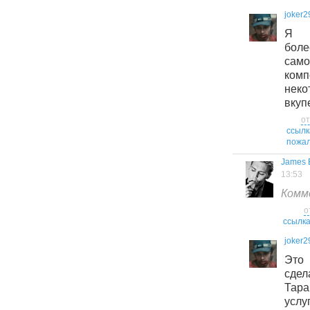
joker2
Я с
боле
само
комп
нек
вкуп
от
ссылк
пожал
James 
13:53
Комм
о
ссылк
joker2
Это 
сде
Тар
усл