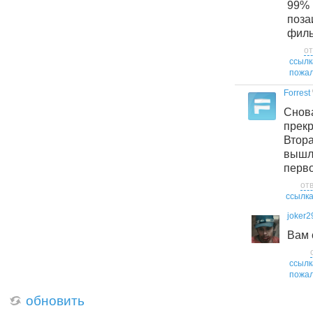
99
поза
филь
от
ссылк
пожал
Forrest
Сно
прекр
Втора
выш
перво
от
ссылк
joker2
Вам 
ссылк
пожал
обновить