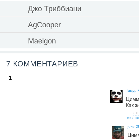
Джо Триббиани
AgCooper
Maelgon
7 КОММЕНТАРИЕВ
1
Тимур 
Цимм
Как ж
от
ссылк
joker2
Цимм