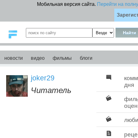
Мобильная версия сайта.
Перейти на полн
Зарегис
новости
видео
фильмы
блоги
joker29
комм
дня
Читатель
фил
оцен
люб
реце