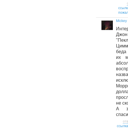
ссылк
пожал
Mickey
Инте
Джон
"Пек
Цимм
беда
их м
аб
восп
наз
искл
Морр
дол
прос
не ск
А з
спаси
от
ссылк