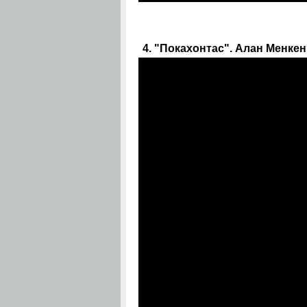
4. "Покахонтас". Алан Менкен -