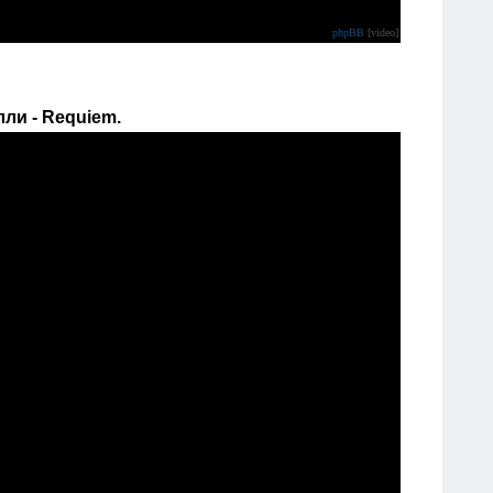
phpBB
[video]
ли - Requiem.