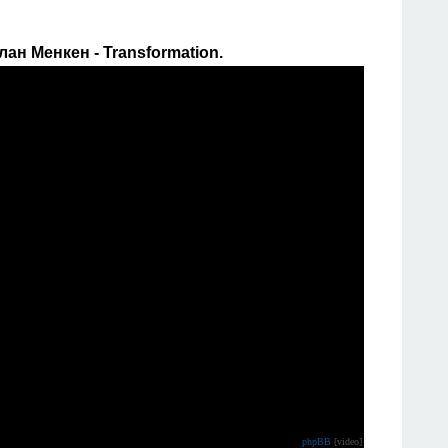
ан Менкен - Transformation.
phpBB
[video]