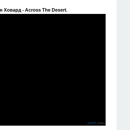
 Ховард - Across The Desert.
phpBB
[video]