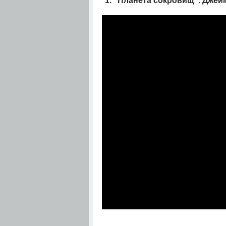
1. "Планета сокровищ". Джей