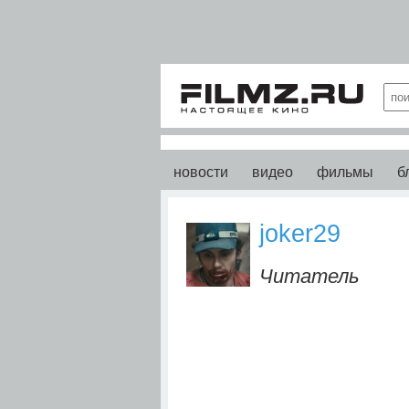
новости
видео
фильмы
б
joker29
Читатель