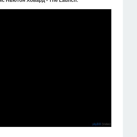
мс Ньютон Ховард - The Launch.
phpBB
[video]